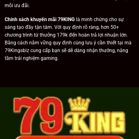
mỗi ưu đãi.
Chính sách khuyến mãi 79KING
là minh chứng cho sự
sáng tạo đầy tận tâm. Với quy định rõ ràng, hơn 50+
chương trình từ thưởng 179k đến hoàn trả lợi nhuận lớn.
Bằng cách nắm vững quy định cùng lưu ý cần thiết tại mà
79Kingsbiz cung cấp bạn sẽ dễ dàng nhận thưởng, nâng
tầm trải nghiệm gaming.