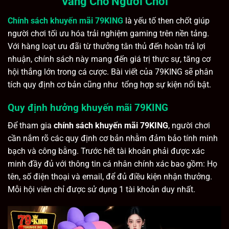
Vàng Cho Người Chơi
Chính sách khuyến mãi 79KING
là yếu tố then chốt giúp
người chơi tối ưu hóa trải nghiệm gaming trên nền tảng.
Với hàng loạt ưu đãi từ thưởng tân thủ đến hoàn trả lợi
nhuận, chính sách này mang đến giá trị thực sự, tăng cơ
hội thắng lớn trong cá cược. Bài viết của 79KING sẽ phân
tích quy định cơ bản cũng như tổng hợp sự kiện nổi bật.
Quy định hưởng khuyến mãi 79KING
Để tham gia
chính sách khuyến mãi 79KING
, người chơi
cần nắm rõ các quy định cơ bản nhằm đảm bảo tính minh
bạch và công bằng. Trước hết tài khoản phải được xác
minh đầy đủ với thông tin cá nhân chính xác bao gồm: Họ
tên, số điện thoại và email, để đủ điều kiện nhận thưởng.
Mỗi hội viên chỉ được sử dụng 1 tài khoản duy nhất.