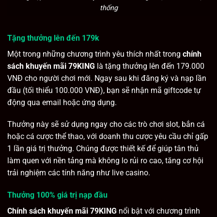
thống
Tặng thưởng lên đến 179k
Một trong những chương trình yêu thích nhất trong
chính
sách khuyến mãi 79KING
là tặng thưởng lên đến 179.000
VNĐ cho người chơi mới. Ngay sau khi đăng ký và nạp lần
đầu (tối thiểu 100.000 VNĐ), bạn sẽ nhận mã giftcode tự
động qua email hoặc ứng dụng.
Thưởng này sẽ sử dụng ngay cho các trò chơi slot, bắn cá
hoặc cá cược thể thao, với doanh thu cược yêu cầu chỉ gấp
1 lần giá trị thưởng. Chúng được thiết kế để giúp tân thủ
làm quen với nền tảng mà không lo rủi ro cao, tăng cơ hội
trải nghiệm các tính năng như live casino.
Thưởng 100% giá trị nạp đầu
Chính sách khuyến mãi 79KING
nổi bật với chương trình