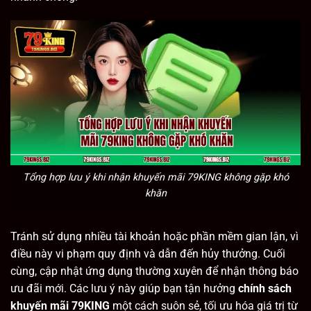
Tổng hợp lưu ý khi nhận khuyến mãi 79KING không gặp khó
khăn
Tránh sử dụng nhiều tài khoản hoặc phần mềm gian lận, vì
điều này vi phạm quy định và dẫn đến hủy thưởng. Cuối
cùng, cập nhật ứng dụng thường xuyên để nhận thông báo
ưu đãi mới. Các lưu ý này giúp bạn tận hưởng
chính sách
khuyến mãi 79KING
một cách suôn sẻ, tối ưu hóa giá trị từ