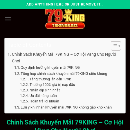
Bỏ
ADD ANYTHING HERE OR JUST REMOVE IT...
qua
nội
dung
Table of Contents
Chính Sách Khuyến Mãi 79KING – Cơ Hội Vàng Cho Người
Chơi
Quy định hưởng khuyến mãi 79KING
Tổng hợp chính sách khuyến mãi 79KING siêu khủng
Tặng thưởng lên đến 179k
Thưởng 100% giá trị nạp đầu
Nhân dịp sinh nhật
Ưu đãi hàng tuần
Hoàn trả lợi nhuận
Lưu ý khi nhận khuyến mãi 79KING không gặp khó khăn
Chính Sách Khuyến Mãi 79KING – Cơ Hội