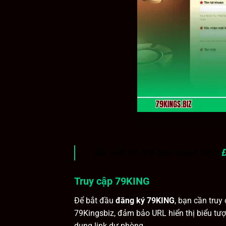
Bài viết có thể bạn quan tâm:
Truy cập 79KING
Để bắt đầu
đăng ký 79KING
, bạn cần truy
79Kingsbiz, đảm bảo URL hiển thị biểu tượ
dụng link dự phòng.