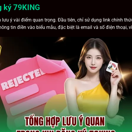
g ký 79KING
 lưu ý vài điểm quan trọng. Đầu tiên, chỉ sử dụng link chính t
hông tin điền vào biểu mẫu, đặc biệt là email và số điện thoại, v