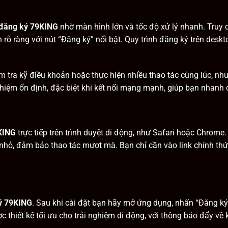
đăng ký 79KING
nhờ màn hình lớn và tốc độ xử lý nhanh. Truy 
rõ ràng với nút “Đăng ký” nổi bật. Quy trình đăng ký trên deskto
 tra kỹ điều khoản hoặc thực hiện nhiều thao tác cùng lúc, nh
ghiệm ổn định, đặc biệt khi kết nối mạng mạnh, giúp bạn nhanh
KING
trực tiếp trên trình duyệt di động, như Safari hoặc Chrome
nhỏ, đảm bảo thao tác mượt mà. Bạn chỉ cần vào link chính thứ
ý 79KING
. Sau khi cài đặt bạn hãy mở ứng dụng, nhấn “Đăng ký”
 thiết kế tối ưu cho trải nghiệm di động, với thông báo đẩy về