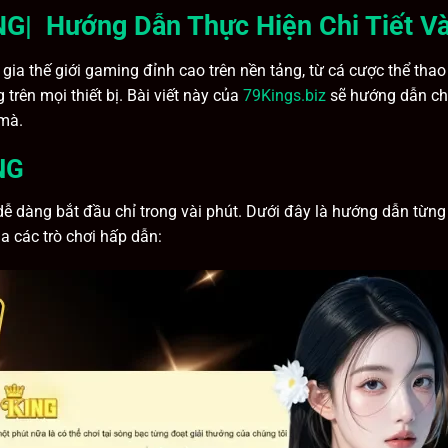
NG| Hướng Dẫn Thực Hiện Chi Tiết V
gia thế giới gaming đỉnh cao trên nền tảng, từ cá cược thể thao
trên mọi thiết bị. Bài viết này của
79Kings.biz
sẽ hướng dẫn chi
 mà.
NG
dễ dàng bắt đầu chỉ trong vài phút. Dưới đây là hướng dẫn từng 
a các trò chơi hấp dẫn: