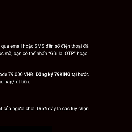
P qua email hoặc SMS đến số điện thoại đã
c mã, bạn có thể nhấn “Gửi lại OTP” hoặc
tcode 79.000 VNĐ.
Đăng ký 79KING
tại bước
 nạp/rút tiền.
ạt của người chơi. Dưới đây là các tùy chọn