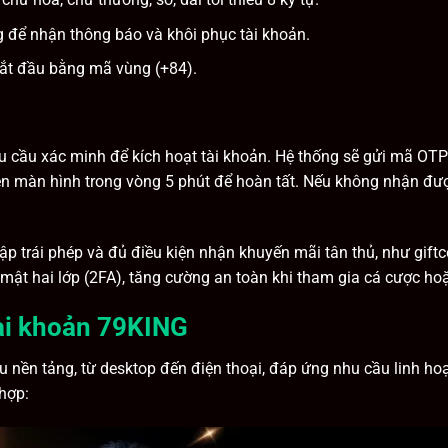
g để nhận thông báo và khôi phục tài khoản.
bắt đầu bằng mã vùng (+84).
u cầu xác minh để kích hoạt tài khoản. Hệ thống sẽ gửi mã OT
n màn hình trong vòng 5 phút để hoàn tất. Nếu không nhận đượ
cập trái phép và đủ điều kiện nhận khuyến mãi tân thủ, như gif
t hai lớp (2FA), tăng cường an toàn khi tham gia cá cược hoặc
ài khoản 79KING
ều nền tảng, từ desktop đến điện thoại, đáp ứng nhu cầu linh ho
hợp: