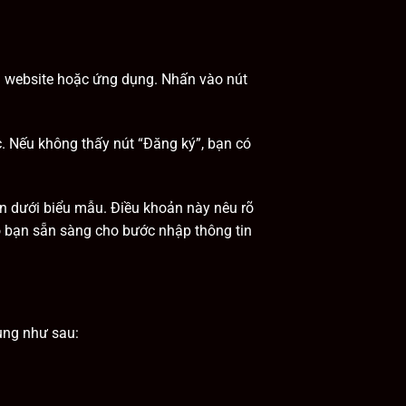
ủa website hoặc ứng dụng. Nhấn vào nút
c. Nếu không thấy nút “Đăng ký”, bạn có
ên dưới biểu mẫu. Điều khoản này nêu rõ
ảo bạn sẵn sàng cho bước nhập thông tin
ung như sau: