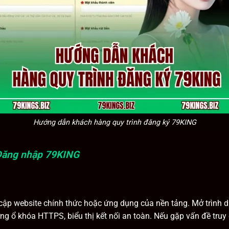
Hướng dẫn khách hàng quy trình đăng ký 79KING
Đăng nhập 79KING
 cập website chính thức hoặc ứng dụng của nền tảng. Mở trình duy
ng ổ khóa HTTPS, biểu thị kết nối an toàn. Nếu gặp vấn đề tru