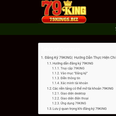
Bỏ
qua
nội
dung
Table of Contents
Đăng Ký 79KING| Hướng Dẫn Thực Hiện Chi
Hướng dẫn đăng ký 79KING
Truy cập 79KING
Vào mục “Đăng ký”
Điền thông tin
Xác minh tài khoản
Các nền tảng có thể mở tài khoản 79KING
Giao diện desktop
Giao diện điện thoại
Ứng dụng 79KING
Lưu ý quan trọng khi đăng ký 79KING