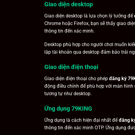
Giao diện desktop
Giao diện desktop là lựa chọn lý tưởng để
Chrome hoặc Firefox, bạn sẽ thấy giao diện 
thông tin đến xác minh.
Desktop phù hợp cho người chơi muốn kiểm
lập tài khoản qua desktop đảm bảo trải n
Giao diện điện thoại
Giao diện điện thoại cho phép
đăng ký 79
động điều chỉnh để phù hợp với màn hình 
tương tự như desktop.
Ứng dụng 79KING
Ứng dụng là cách hiện đại nhất để
đăng k
thông tin đến xác minh OTP. Ứng dụng được