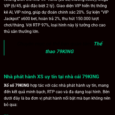
VIP (6/45, giải đặc biệt 2 tỷ). Giao diện VIP hiển thị thống
kê AI, VIP nóng, giúp dự đoán chính xác 20%. Sự kiện “VIP
Jackpot” x600 bet, hoàn trả 2%, thu hút 150.000 lượt
chơi/tháng. Với RTP 97%, loại hình này lý tưởng cho cao
thủ săn thưởng lớn.
Chuyên mục có thể bạn quan tâm:
Thể
thao 79KING
Nhà phát hành XS uy tín tại nhà cái 79KING
Xổ số 79KING
hợp tác với các nhà phát hành uy tín, mang
đến kết quả minh bạch, RTP cao và đa dạng loại hình. Bên
dưới đây là ba đơn vị phát hành nổi bật mà bạn không nên
bỏ qua: