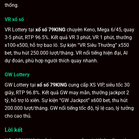
thống.
VR xổ số
VR Lottery tại
xổ số 79KING
chuyên Keno, Mega 6/45, quay
3-5 phút, RTP 96.5%. Kết quả VR 3 phút, VR 1 phút, thưởng
x100-x500, hỗ trợ bao lô. Sự kiện “VR Siêu Thưởng” x550
bet, thu hút 250.000 lượt/tháng. VR nổi tiếng hiện đại, AI
dự đoán, phù hợp người thích quay nhanh.
GW Lottery
GW Lottery tại
xổ số 79KING
cung cấp XS VIP, siêu tốc 30
giây, RTP 96.8%. Kết quả GW may mắn, thưởng jackpot 2
tỷ, hỗ trợ lô xiên. Sự kiện “GW Jackpot” x600 bet, thu hút
200.000 lượt/tháng. GW nổi tiếng tốc độ, tỷ lệ cao, lý tưởng
cho cao thủ.
Lời kết