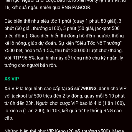
liên tục. Người chơi cược bao lô, lô xiên với tỷ lệ 1 ăn 99, từ
1k, kết quả ngẫu nhiên qua RNG PAGCOR.
Các biến thể như siêu tốc 1 phút (quay 1 phút, 80 giải), 3
phút (60 giải, thưởng x100), 5 phút (50 giải, jackpot 500
triệu đồng). Giao diện hiển thị đồng hồ đếm ngược, thống
kê lô nóng, giúp dự đoán. Sự kiện “Siêu Tốc Nổ Thưởng”
x500 bet, hoàn trả 1.5%, thu hút 200.000 lượt chơi/tháng.
Với RTP 96.5%, loại hình này dễ trúng nhờ chu kỳ ngắn, lý
tưởng cho người bận rộn.
XS VIP
XS VIP là loại hình cao cấp tại
xổ số 79KING
, dành cho VIP
với jackpot từ 500 triệu đến 2 tỷ đồng, quay mỗi 5-10 phút
từ 8h đến 23h. Người chơi cược VIP bao lô 4 lô (1 ăn 100),
lô xiên 5 (1 ăn 200), từ 10k, kết quả từ hệ thống RNG cao
cấp.
Những biến thể như VIP Keno (20 số, thưởng x500), Mega