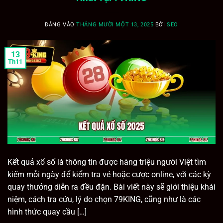
ĐĂNG VÀO
THÁNG MƯỜI MỘT 13, 2025
BỞI
SEO
13
Th11
Kết quả xổ số là thông tin được hàng triệu người Việt tìm
kiếm mỗi ngày để kiểm tra vé hoặc cược online, với các kỳ
quay thưởng diễn ra đều đặn. Bài viết này sẽ giới thiệu khái
niệm, cách tra cứu, lý do chọn 79KING, cũng như là các
hình thức quay cầu […]