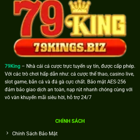
Cược
Thể
Thao
Hấp
Dẫn
Nhất
79King
– Nhà cái cá cược trực tuyến uy tín, được cấp phép.
Với các trò chơi hấp dẫn như: cá cược thể thao, casino live,
slot game, bắn cá và đá gà cực chất. Bảo mật AES-256
đảm bảo giao dịch an toàn, nạp rút nhanh chóng cùng với
vô vàn khuyến mãi siêu hời, hỗ trợ 24/7
CHÍNH SÁCH
Chính Sách Bảo Mật