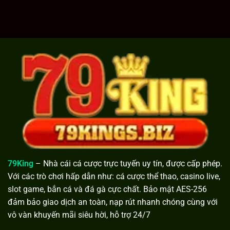
WS
Tuyến
168
Hấp
–
Dẫn
Nền
Cho
Tảng
Người
Cá
Chơi
Cược
Thể
Thao
Hấp
Dẫn
Nhất
79King
– Nhà cái cá cược trực tuyến uy tín, được cấp phép.
Với các trò chơi hấp dẫn như: cá cược thể thao, casino live,
slot game, bắn cá và đá gà cực chất. Bảo mật AES-256
đảm bảo giao dịch an toàn, nạp rút nhanh chóng cùng với
vô vàn khuyến mãi siêu hời, hỗ trợ 24/7