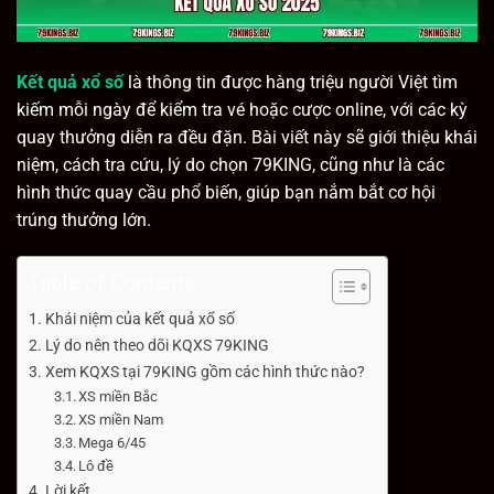
Kết quả xổ số
là thông tin được hàng triệu người Việt tìm
kiếm mỗi ngày để kiểm tra vé hoặc cược online, với các kỳ
quay thưởng diễn ra đều đặn. Bài viết này sẽ giới thiệu khái
niệm, cách tra cứu, lý do chọn 79KING, cũng như là các
hình thức quay cầu phổ biến, giúp bạn nắm bắt cơ hội
trúng thưởng lớn.
Table of Contents
Khái niệm của kết quả xổ số
Lý do nên theo dõi KQXS 79KING
Xem KQXS tại 79KING gồm các hình thức nào?
XS miền Bắc
XS miền Nam
Mega 6/45
Lô đề
Lời kết